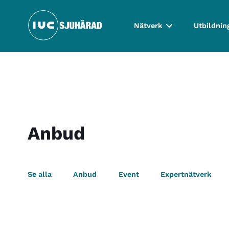
Nätverk
Utbildnin
Anbud
Se alla
Anbud
Event
Expertnätverk