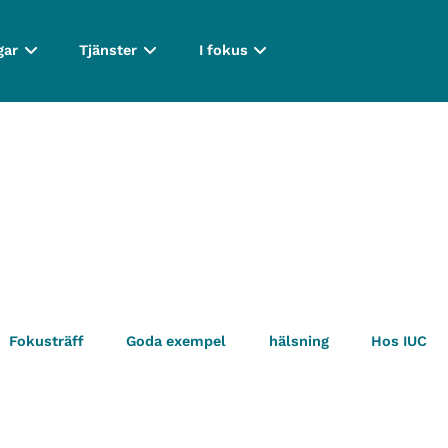
gar
Tjänster
I fokus
Fokusträff
Goda exempel
hälsning
Hos IUC