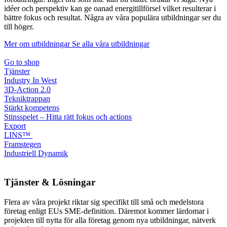
idéer och perspektiv kan ge oanad energitillförsel vilket resulterar i
bättre fokus och resultat. Några av våra populära utbildningar ser du
till höger.
Mer om utbildningar
Se alla våra utbildningar
Go to shop
Tjänster
Industry In West
3D-Action 2.0
Tekniktrappan
Stärkt kompetens
Stinsspelet – Hitta rätt fokus och actions
Export
LINS™
Framstegen
Industriell Dynamik
Tjänster & Lösningar
Flera av våra projekt riktar sig specifikt till små och medelstora
företag enligt EUs SME-definition. Däremot kommer lärdomar i
projekten till nytta för alla företag genom nya utbildningar, nätverk