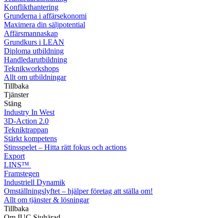
Konflikthantering
Grunderna i affärsekonomi
Maximera din säljpotential
Affärsmannaskap
Grundkurs i LEAN
Diploma utbildning
Handledarutbildning
Teknikworkshops
Allt om utbildningar
Tillbaka
Tjänster
Stäng
Industry In West
3D-Action 2.0
Tekniktrappan
Stärkt kompetens
Stinsspelet – Hitta rätt fokus och actions
Export
LINS™
Framstegen
Industriell Dynamik
Omställningslyftet – hjälper företag att ställa om!
Allt om tjänster & lösningar
Tillbaka
Om IUC Sjuhärad