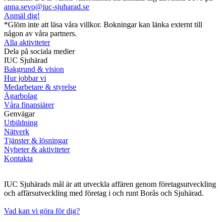
anna.sevo@iuc-sjuharad.se
Anmäl dig!
*Glöm inte att läsa våra villkor. Bokningar kan länka externt till
någon av våra partners.
Alla aktiviteter
Dela på sociala medier
IUC Sjuhärad
Bakgrund & vision
Hur jobbar vi
Medarbetare & styrelse
Ägarbolag
Våra finansiärer
Genvägar
Utbildning
Nätverk
Tjänster & lösningar
Nyheter & aktiviteter
Kontakta
IUC Sjuhärads mål är att utveckla affären genom företagsutveckling
och affärsutveckling med företag i och runt Borås och Sjuhärad.
Vad kan vi göra för dig?