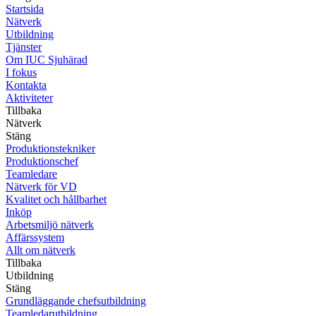
Startsida
Nätverk
Utbildning
Tjänster
Om IUC Sjuhärad
I fokus
Kontakta
Aktiviteter
Tillbaka
Nätverk
Stäng
Produktionstekniker
Produktionschef
Teamledare
Nätverk för VD
Kvalitet och hållbarhet
Inköp
Arbetsmiljö nätverk
Affärssystem
Allt om nätverk
Tillbaka
Utbildning
Stäng
Grundläggande chefsutbildning
Teamledarutbildning