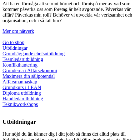
Att ha en förmåga att se runt hörnet och förutspå mer av vad som
kommer påverka oss som företag är helt avgörande. Påverkas vår
affär? Påverkas min roll? Behöver vi utveckla vår verksamhet och
organisation, och i så fall hur?
Mer om nätverk
Go to shop
Utbildningar
Grundläggande chefsutbildning
Teamledarutbildning
Konflikthantering
Grunderna i Affärsekonomi
Maximera din säljpotential
Affärsmannaskap
Grundkurs i LEAN
Diploma utbildning
Handledarutbildning
Teknikworkshops
Utbildningar
Hur nöjd du än känner dig i ditt jobb så finns det alltid plats till
förbättringar. Inget bra som inte kan bli bättre brukar vi säga. Nya