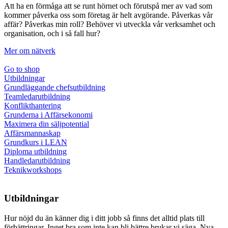
Att ha en förmåga att se runt hörnet och förutspå mer av vad som
kommer påverka oss som företag är helt avgörande. Påverkas vår
affär? Påverkas min roll? Behöver vi utveckla vår verksamhet och
organisation, och i så fall hur?
Mer om nätverk
Go to shop
Utbildningar
Grundläggande chefsutbildning
Teamledarutbildning
Konflikthantering
Grunderna i Affärsekonomi
Maximera din säljpotential
Affärsmannaskap
Grundkurs i LEAN
Diploma utbildning
Handledarutbildning
Teknikworkshops
Utbildningar
Hur nöjd du än känner dig i ditt jobb så finns det alltid plats till
förbättringar. Inget bra som inte kan bli bättre brukar vi säga. Nya