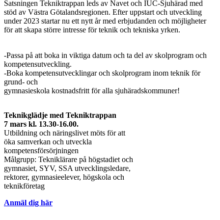
Satsningen Tekniktrappan leds av Navet och IUC-Sjuhärad med
stöd av Västra Götalandsregionen. Efter uppstart och utveckling
under 2023 startar nu ett nytt år med erbjudanden och möjligheter
för att skapa större intresse för teknik och tekniska yrken.
-Passa på att boka in viktiga datum och ta del av skolprogram och
kompetensutveckling.
-Boka kompetensutvecklingar och skolprogram inom teknik för
grund- och
gymnasieskola kostnadsfritt för alla sjuhäradskommuner!
Teknikglädje med Tekniktrappan
7 mars kl. 13.30-16.00.
Utbildning och näringslivet möts för att
öka samverkan och utveckla
kompetensförsörjningen
Målgrupp: Tekniklärare på högstadiet och
gymnasiet, SYV, SSA utvecklingsledare,
rektorer, gymnasieelever, högskola och
teknikföretag
Anmäl dig här