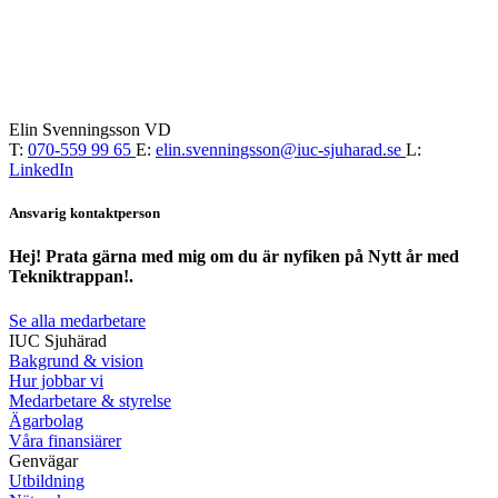
Elin Svenningsson
VD
T:
070-559 99 65
E:
elin.svenningsson@iuc-sjuharad.se
L:
LinkedIn
Ansvarig kontaktperson
Hej! Prata gärna med mig om du är nyfiken på Nytt år med
Tekniktrappan!.
Se alla medarbetare
IUC Sjuhärad
Bakgrund & vision
Hur jobbar vi
Medarbetare & styrelse
Ägarbolag
Våra finansiärer
Genvägar
Utbildning