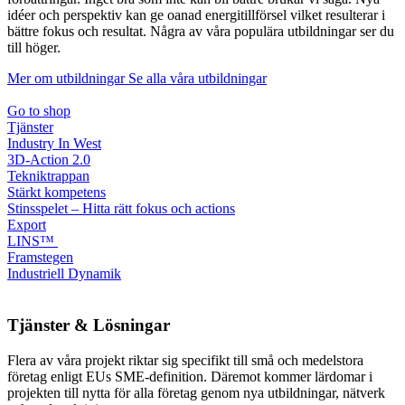
idéer och perspektiv kan ge oanad energitillförsel vilket resulterar i
bättre fokus och resultat. Några av våra populära utbildningar ser du
till höger.
Mer om utbildningar
Se alla våra utbildningar
Go to shop
Tjänster
Industry In West
3D-Action 2.0
Tekniktrappan
Stärkt kompetens
Stinsspelet – Hitta rätt fokus och actions
Export
LINS™
Framstegen
Industriell Dynamik
Tjänster & Lösningar
Flera av våra projekt riktar sig specifikt till små och medelstora
företag enligt EUs SME-definition. Däremot kommer lärdomar i
projekten till nytta för alla företag genom nya utbildningar, nätverk