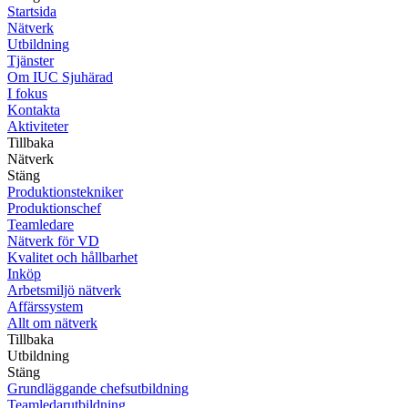
Startsida
Nätverk
Utbildning
Tjänster
Om IUC Sjuhärad
I fokus
Kontakta
Aktiviteter
Tillbaka
Nätverk
Stäng
Produktionstekniker
Produktionschef
Teamledare
Nätverk för VD
Kvalitet och hållbarhet
Inköp
Arbetsmiljö nätverk
Affärssystem
Allt om nätverk
Tillbaka
Utbildning
Stäng
Grundläggande chefsutbildning
Teamledarutbildning