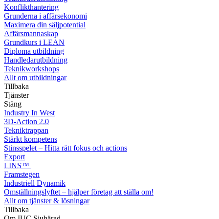
Konflikthantering
Grunderna i affärsekonomi
Maximera din säljpotential
Affärsmannaskap
Grundkurs i LEAN
Diploma utbildning
Handledarutbildning
Teknikworkshops
Allt om utbildningar
Tillbaka
Tjänster
Stäng
Industry In West
3D-Action 2.0
Tekniktrappan
Stärkt kompetens
Stinsspelet – Hitta rätt fokus och actions
Export
LINS™
Framstegen
Industriell Dynamik
Omställningslyftet – hjälper företag att ställa om!
Allt om tjänster & lösningar
Tillbaka
Om IUC Sjuhärad