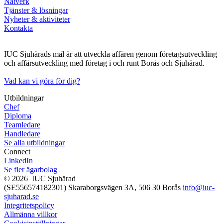
Nätverk
Tjänster & lösningar
Nyheter & aktiviteter
Kontakta
IUC Sjuhärads mål är att utveckla affären genom företagsutveckling
och affärsutveckling med företag i och runt Borås och Sjuhärad.
Vad kan vi göra för dig?
Utbildningar
Chef
Diploma
Teamledare
Handledare
Se alla utbildningar
Connect
LinkedIn
Se fler ägarbolag
©
2026
IUC Sjuhärad
(SE556574182301)
Skaraborgsvägen 3A, 506 30 Borås
info@iuc-
sjuharad.se
Integritetspolicy
Allmänna villkor