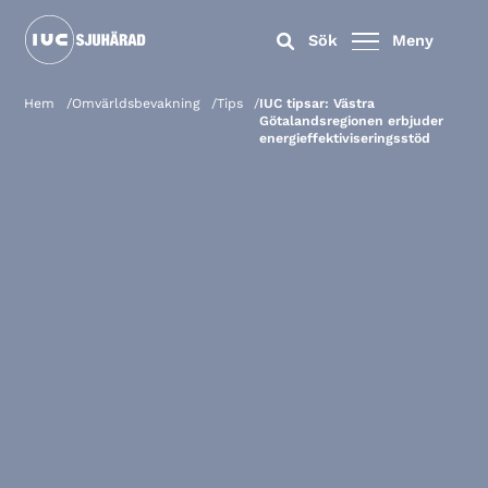
Sök
Meny
Hem
Omvärldsbevakning
Tips
IUC tipsar: Västra
Götalandsregionen erbjuder
energieffektiviseringsstöd