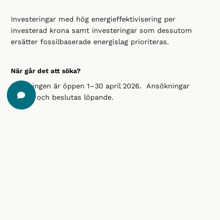
Investeringar med hög energieffektivisering per
investerad krona samt investeringar som dessutom
ersätter fossilbaserade energislag prioriteras.
När går det att söka?
Utlysningen är öppen 1–30 april 2026. Ansökningar
bereds och beslutas löpande.
Du söker stödet via Västra Götalandsregionens hemsida.
Vill du ha stöttning och råd i din ansökan är du
välkommen att höra av dig till oss på IUC Sjuhärad. Din
kontaktperson bollar gärna möjligheter och idéer kring
hur du på bästa sätt kan ta del av och ansöka om denna
möjlighet.