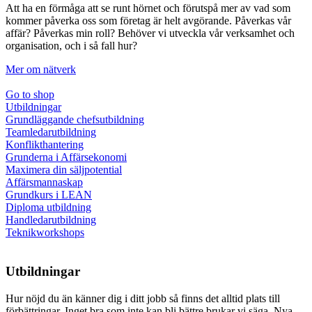
Att ha en förmåga att se runt hörnet och förutspå mer av vad som
kommer påverka oss som företag är helt avgörande. Påverkas vår
affär? Påverkas min roll? Behöver vi utveckla vår verksamhet och
organisation, och i så fall hur?
Mer om nätverk
Go to shop
Utbildningar
Grundläggande chefsutbildning
Teamledarutbildning
Konflikthantering
Grunderna i Affärsekonomi
Maximera din säljpotential
Affärsmannaskap
Grundkurs i LEAN
Diploma utbildning
Handledarutbildning
Teknikworkshops
Utbildningar
Hur nöjd du än känner dig i ditt jobb så finns det alltid plats till
förbättringar. Inget bra som inte kan bli bättre brukar vi säga. Nya