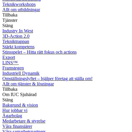
Teknikworkshops
Allt om utbildningar
Tillbaka
Tjänster
Stäng
Industry In West
3D-Action 2.0
Tekniktrappan
Stärkt kompetens
Stinsspelet – Hitta rätt fokus och actions
Export
LINS™
Framstegen
Industriell Dynamik
Omställningslyftet – hjälper företag att ställa om!
Allt om tjänster & lösningar
Tillbaka
Om IUC Sjuhärad
Stäng
Bakgrund & vision
Hur jobbar vi
Ägarbolag
Medarbetare & styrelse
Våra finansiärer
Våra samarbetspartners