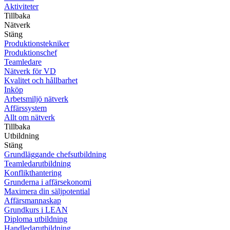
Aktiviteter
Tillbaka
Nätverk
Stäng
Produktionstekniker
Produktionschef
Teamledare
Nätverk för VD
Kvalitet och hållbarhet
Inköp
Arbetsmiljö nätverk
Affärssystem
Allt om nätverk
Tillbaka
Utbildning
Stäng
Grundläggande chefsutbildning
Teamledarutbildning
Konflikthantering
Grunderna i affärsekonomi
Maximera din säljpotential
Affärsmannaskap
Grundkurs i LEAN
Diploma utbildning
Handledarutbildning