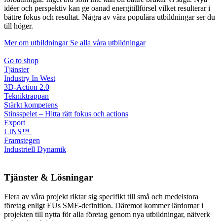
idéer och perspektiv kan ge oanad energitillförsel vilket resulterar i
bättre fokus och resultat. Några av våra populära utbildningar ser du
till höger.
Mer om utbildningar
Se alla våra utbildningar
Go to shop
Tjänster
Industry In West
3D-Action 2.0
Tekniktrappan
Stärkt kompetens
Stinsspelet – Hitta rätt fokus och actions
Export
LINS™
Framstegen
Industriell Dynamik
Tjänster & Lösningar
Flera av våra projekt riktar sig specifikt till små och medelstora
företag enligt EUs SME-definition. Däremot kommer lärdomar i
projekten till nytta för alla företag genom nya utbildningar, nätverk