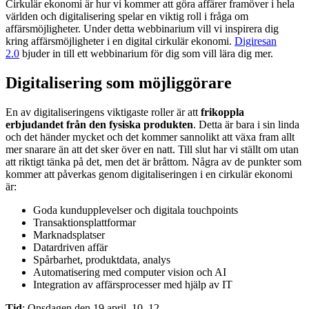
Cirkulär ekonomi är hur vi kommer att göra affärer framöver i hela
världen och digitalisering spelar en viktig roll i fråga om
affärsmöjligheter. Under detta webbinarium vill vi inspirera dig
kring affärsmöjligheter i en digital cirkulär ekonomi.
Digiresan
2.0
bjuder in till ett webbinarium för dig som vill lära dig mer.
Digitalisering som möjliggörare
En av digitaliseringens viktigaste roller är att
frikoppla
erbjudandet från den fysiska produkten
. Detta är bara i sin linda
och det händer mycket och det kommer sannolikt att växa fram allt
mer snarare än att det sker över en natt. Till slut har vi ställt om utan
att riktigt tänka på det, men det är bråttom. Några av de punkter som
kommer att påverkas genom digitaliseringen i en cirkulär ekonomi
är:
Goda kundupplevelser och digitala touchpoints
Transaktionsplattformar
Marknadsplatser
Datardriven affär
Spårbarhet, produktdata, analys
Automatisering med computer vision och AI
Integration av affärsprocesser med hjälp av IT
Tid
: Onsdagen den 19 april, 10–12