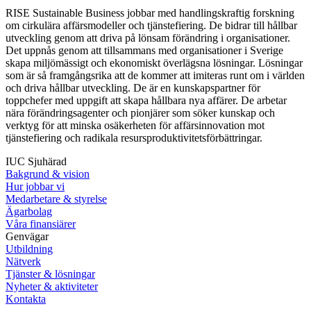
RISE Sustainable Business jobbar med handlingskraftig forskning
om cirkulära affärsmodeller och tjänstefiering. De bidrar till hållbar
utveckling genom att driva på lönsam förändring i organisationer.
Det uppnås genom att tillsammans med organisationer i Sverige
skapa miljömässigt och ekonomiskt överlägsna lösningar. Lösningar
som är så framgångsrika att de kommer att imiteras runt om i världen
och driva hållbar utveckling. De är en kunskapspartner för
toppchefer med uppgift att skapa hållbara nya affärer. De arbetar
nära förändringsagenter och pionjärer som söker kunskap och
verktyg för att minska osäkerheten för affärsinnovation mot
tjänstefiering och radikala resursproduktivitetsförbättringar.
IUC Sjuhärad
Bakgrund & vision
Hur jobbar vi
Medarbetare & styrelse
Ägarbolag
Våra finansiärer
Genvägar
Utbildning
Nätverk
Tjänster & lösningar
Nyheter & aktiviteter
Kontakta