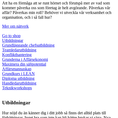
Att ha en förmåga att se runt hörnet och förutspå mer av vad som
kommer påverka oss som företag är helt avgörande. Påverkas vår
affär? Påverkas min roll? Behöver vi utveckla vår verksamhet och
organisation, och i så fall hur?
Mer om nätverk
Go to shop
Utbildningar
Grundläggande chefsutbildning
Teamledarutbildning
Konflikthantering
Grunderna i Affärsekonomi
Maximera din säljpotential
Affärsmannaskap
Grundkurs i LEAN
Diploma utbildning
Handledarutbildning
Teknikworkshops
Utbildningar
Hur nöjd du än känner dig i ditt jobb så finns det alltid plats till
förbättringar. Inget bra som inte kan bli bättre brukar vi säga. Nya