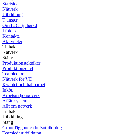
Startsida
Nätverk
Utbildning
Tjänster
Om IUC Sjuhärad
I fokus
Kontakta
Aktiviteter
Tillbaka
Nätverk
Stäng
Produktionstekniker
Produktionschef
Teamledare
Nätverk för VD
Kvalitet och hållbarhet
Inköp
Arbetsmiljö nätverk
Affärssystem
Allt om nätverk
Tillbaka
Utbildning
Stäng
Grundläggande chefsutbildning
Teamledarutbildning