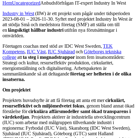
Hem
Uncategorized
Anbudsförfrågan IT-expert Industry In West
Industry in West
(IIW) är ett projekt som pågår under tidsperioden
2023-08-01 – 2026-11-30. Syftet med projektet Industry In West är
att stödja Små och medelstora företag (SMF) att ställa om till
en
långsiktigt hållbar industri
utifrån nya förutsättningar i
omvärlden.
Företagen coachas med stöd av IDC West Sweden,
TEK
Kompetens
,
IUC Väst
,
IUC Sjuhärad
och
Göteborgs tekniska
college
att
ta steg i mognadstrappor
inom fem insatsområden:
Strategi och kultur, resurseffektiv produktion, cirkularitet,
energiomställning och digitalisering. Arbetspaketen är
sammanlänkande så att deltagande
företag ser helheten i de olika
insatserna.
Om projektet
Projektets huvudsyfte är att få företag att anta ett mer
cirkulärt,
resurseffektivt och miljömedvetet fokus
, genom bland annat ökad
förståelse för
cirkulära affärsmodeller samt ökad transparens i
värdekedjan
. Projektets aktörer är industriella utvecklingcentrum
(IUC) som arbetar med målgruppen tillverkande industri i
regionerna: Fyrbodal (IUC Väst), Skaraborg (IDC West Sweden),
Sjuhärad (IUC Sjuhärad), Göteborg (GTC) samt Halland