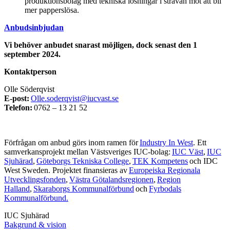
produktionsbolag med tekniska lösningar i strävan mot att bli
mer papperslösa.
Anbudsinbjudan
Vi behöver anbudet snarast möjligen, dock senast den 1
september 2024.
Kontaktperson
Olle Söderqvist
E-post:
Olle.soderqvist@iucvast.se
Telefon:
0762 – 13 21 52
Förfrågan om anbud görs inom ramen för
Industry In West
. Ett
samverkansprojekt mellan Västsveriges IUC-bolag:
IUC Väst
,
IUC
Sjuhärad
,
Göteborgs Tekniska College
,
TEK Kompetens
och IDC
West Sweden. Projektet finansieras av
Europeiska Regionala
Utvecklingsfonden
,
Västra Götalandsregionen
,
Region
Halland
,
Skaraborgs Kommunalförbund
och
Fyrbodals
Kommunalförbund.
IUC Sjuhärad
Bakgrund & vision