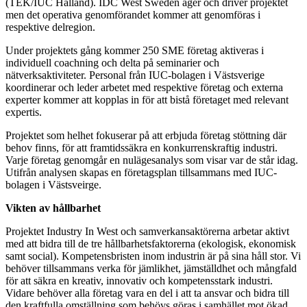
(TEK/IUC Halland). IDC West Sweden äger och driver projektet
men det operativa genomförandet kommer att genomföras i
respektive delregion.
Under projektets gång kommer 250 SME företag aktiveras i
individuell coachning och delta på seminarier och
nätverksaktiviteter. Personal från IUC-bolagen i Västsverige
koordinerar och leder arbetet med respektive företag och externa
experter kommer att kopplas in för att bistå företaget med relevant
expertis.
Projektet som helhet fokuserar på att erbjuda företag stöttning där
behov finns, för att framtidssäkra en konkurrenskraftig industri.
Varje företag genomgår en nulägesanalys som visar var de står idag.
Utifrån analysen skapas en företagsplan tillsammans med IUC-
bolagen i Västsveirge.
Vikten av hållbarhet
Projektet Industry In West och samverkansaktörerna arbetar aktivt
med att bidra till de tre hållbarhetsfaktorerna (ekologisk, ekonomisk
samt social). Kompetensbristen inom industrin är på sina håll stor. Vi
behöver tillsammans verka för jämlikhet, jämställdhet och mångfald
för att säkra en kreativ, innovativ och kompetensstark industri.
Vidare behöver alla företag vara en del i att ta ansvar och bidra till
den kraftfulla omställning som behövs göras i samhället mot ökad