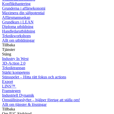
Konflikthantering
Grunderna i affärsekonomi
Maximera din säljpotential
Affärsmannaskap
Grundkurs i LEAN
Diploma utbildning
Handledarutbildning
Teknikworkshops
Allt om utbildningar
Tillbaka
Tjänster
Stäng
Industry In West
3D-Action 2.0
Tekniktrappan
Stärkt kompetens
Stinsspelet – Hitta rätt fokus och actions
Export
LINS™
Framstegen
Industriell Dynamik
Omställningslyftet – hjälper företag att ställa om!
Allt om tjänster & lösningar
Tillbaka
Om IUC Sjuhärad