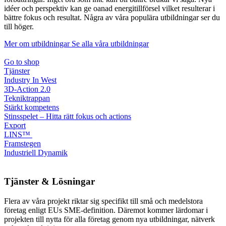
idéer och perspektiv kan ge oanad energitillförsel vilket resulterar i
bättre fokus och resultat. Några av våra populära utbildningar ser du
till höger.
Mer om utbildningar
Se alla våra utbildningar
Go to shop
Tjänster
Industry In West
3D-Action 2.0
Tekniktrappan
Stärkt kompetens
Stinsspelet – Hitta rätt fokus och actions
Export
LINS™
Framstegen
Industriell Dynamik
Tjänster & Lösningar
Flera av våra projekt riktar sig specifikt till små och medelstora
företag enligt EUs SME-definition. Däremot kommer lärdomar i
projekten till nytta för alla företag genom nya utbildningar, nätverk