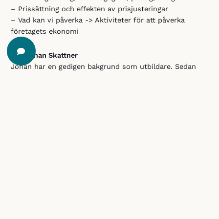
– Prissättning och effekten av prisjusteringar
– Vad kan vi påverka -> Aktiviteter för att påverka
företagets ekonomi
Om Johan Skattner
Johan har en gedigen bakgrund som utbildare. Sedan
flera år har han ett samarbete med IHM Business School
i Göteborg där han är en uppskattad lärare och
handledare.
Att utbilda icke-ekonomer i ekonomi är något som ligger
Johan varmt om hjärtat. Pedagogiken är att förenkla,
involvera och engagera. Affärsekonomi är enkelt, kul och
användbart! Johan jobbar som managementkonsult
inom utbildning och rådgivning med fokus på B2B. Han
har styrelseuppdrag både i Sverige och internationellt.