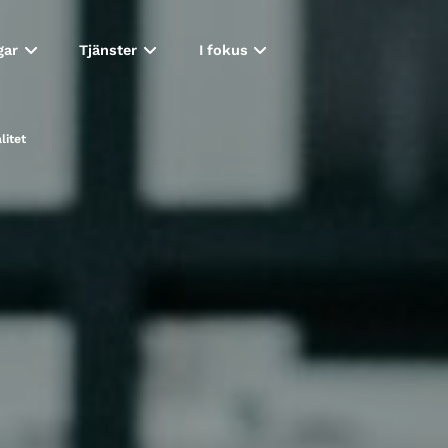
gar
Tjänster
I fokus
litet