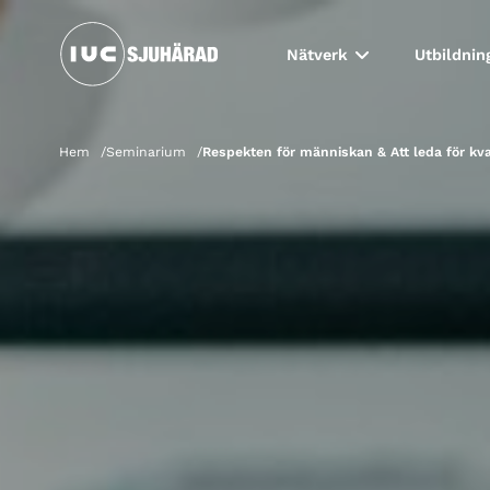
Nätverk
Utbildnin
Hem
Seminarium
Respekten för människan & Att leda för kva